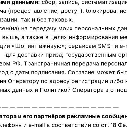
ыми данными:
сбор, запись, систематизация
ча (предоставление, доступ), блокирование
ации, так и без таковых.
асен(на) на передачу моих персональных д
х выше, а также в целях информирования м
ции «Шопинг вживую»; сервисам SMS- и e-m
 для доставки приза; государственным орг
ом РФ. Трансграничная передача персонал
 год с даты подписания. Согласие может б
я Оператору по адресу регистрации либо н
ных данных и Политикой Оператора в отно
 — — — — — — — — — — — — — — — —
ратора и его партнёров рекламные сообще
лефону и e-mail в соответствии со ст. 18 Ф