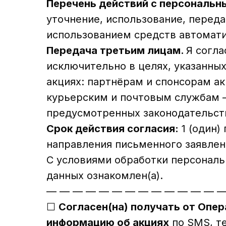
Перечень действий с персональн
уточнение, использование, переда
использованием средств автоматиз
Передача третьим лицам.
Я согл
исключительно в целях, указанны
акциях: партнёрам и спонсорам ак
курьерским и почтовым службам —
предусмотренных законодательств
Срок действия согласия:
1 (один)
направления письменного заявлени
С условиями обработки персональ
данных ознакомлен(а).
— — — — — — — — — — — — — —
☐
Согласен(на) получать от Опе
информацию об акциях
по SMS, те