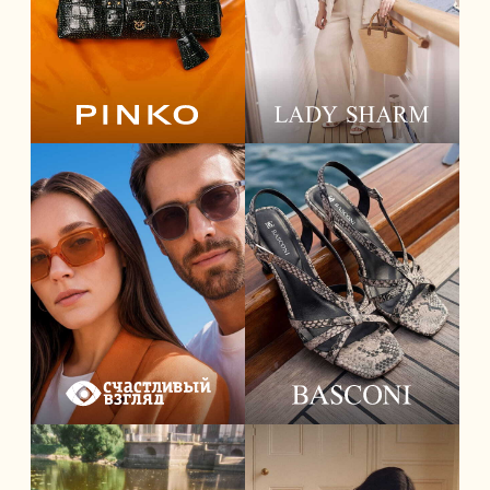
Бренд женской одежды,
Итальянский бренд одежды,
в котором современная
основанный в 1987 году в
элегантность соединяется
городе Карпи провинции
с лёгкостью, продуманным
Модена.
Главным фокусом марки
кроем и вниманием
является производство
к деталям.
женской одежды,
Коллекции бренда
в особенности трикотажа.
вдохновлены эстетикой
путешествий, городского лета
и неспешной романтики.
+7