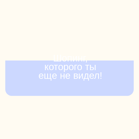
Шопинг,
которого ты
еще не видел!