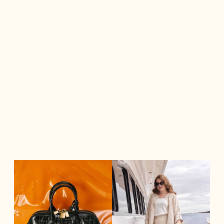
на безупречную
брендов, которые не только
архитектуру силуэта.
дополняют образ, но и отражают
характер своего владельца.
Российский бренд женской
Бренд премиальных сумок,
одежды из премиального
аксессуаров и одежды,
трикотажа собственного
созданный для тех, кто ценит
производства.
внутреннюю гармонию и
динамичный ритм жизни.
Бренд создает одежду,
в которой лаконичные силуэты
Бренд предлагает лаконичный
и естественные оттенки
дизайн, в котором каждая
сочетаются с тонким
деталь отражает осознанный
вниманием к деталям.
выбор владельца.
Бренд, задающий мировые
Бренд женской одежды, более
стандарты элегантности в
30 лет создающий комфортные
сфере текстиля и интерьерных
образы для активных женщин.
решений
Сохраняя ваше время, мы
с 1926 года.
создаем капсулы, где уже
Каждая коллекция —
продуманы идеальные образы,
результат уникальных
но оставляем место для
разработок, внимания к
стилистических экспериментов
деталям
— коллекции идеально
и векового опыта.
сочетаются между собой
и обновляются каждые две
недели.